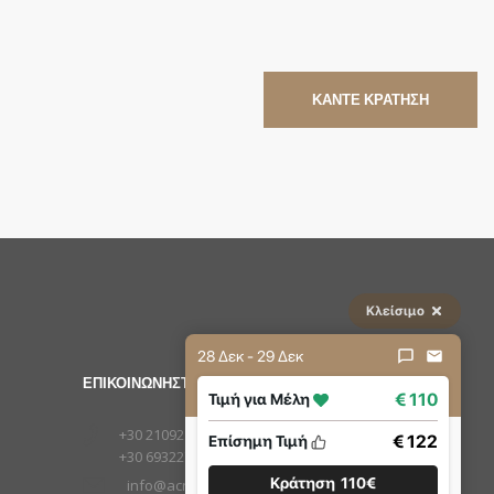
ΚΑΝΤΕ ΚΡΑΤΗΣΗ
Κλείσιμο
28 Δεκ - 29 Δεκ
ΕΠΙΚΟΙΝΩΝΗΣΤΕ ΜΑΖΙ ΜΑΣ
€ 110
Τιμή για Μέλη
+30 2109210222
€ 122
Επίσημη Τιμή
+30 6932277651
Κράτηση
110€
info@acropolistay.gr