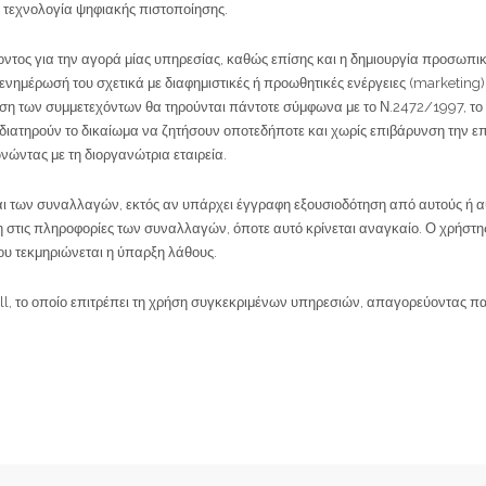
ι τεχνολογία ψηφιακής πιστοποίησης.
ροντος για την αγορά μίας υπηρεσίας, καθώς επίσης και η δημιουργία προσωπ
 ενημέρωσή του σχετικά με διαφημιστικές ή προωθητικές ενέργειες (marketin
ση των συμμετεχόντων θα τηρούνται πάντοτε σύμφωνα με το Ν.2472/1997, το 
ατηρούν το δικαίωμα να ζητήσουν οποτεδήποτε και χωρίς επιβάρυνση την επ
νώντας με τη διοργανώτρια εταιρεία.
ς και των συναλλαγών, εκτός αν υπάρχει έγγραφη εξουσιοδότηση από αυτούς ή
στις πληροφορίες των συναλλαγών, όποτε αυτό κρίνεται αναγκαίο. Ο χρήστης
που τεκμηριώνεται η ύπαρξη λάθους.
wall, το οποίο επιτρέπει τη χρήση συγκεκριμένων υπηρεσιών, απαγορεύοντας