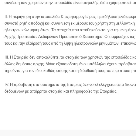
σύνδεση των χρηστών στην ιστοσελίδα είναι ασφαλής, διότι χρησιμοποιείτα
ΙΙ. Η περιήγηση στην ιστοσελίδα & τις εφαρμογές μας, η εκδήλωση ενδιαφέ
συνιστά ρητή αποδοχή και συναίνεση εκ μέρους του χρήστη στη μελλοντική
ηλεκτρονικών μηνυμάτων. Τα στοιχεία που αποθηκεύονται για την ενημέρω
Αρχής Προστασίας Δεδομένων Προσωπικού Χαρακτήρα. Οι συμμετέχοντες δι
τους και την εξαίρεσή τους από τη λήψη ηλεκτρονικών μηνυμάτων, επικοινω
ΙΙΙ. Η Εταιρεία δεν αποκαλύπτει τα στοιχεία των χρηστών της ιστοσελίδα
άλλης δημόσιας αρχής. Μόνο εξουσιοδοτημένοι υπάλληλοι έχουν πρόσβαση 
τηρούνται για τον ίδιο, καθώς επίσης και τη διόρθωσή τους, σε περίπτωση 
ΙV. Η πρόσβαση στα συστήματα της Εταιρίας (servers) ελέγχεται από fire
δεδομένων με απόρρητα στοιχεία και πληροφορίες της Εταιρείας.